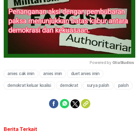
Powered by 
GliaStudios
anies cak imin
anies imin
duet anies imin
Mute
demokrat keluar koalisi
demokrat
surya paloh
paloh
Berita Terkait