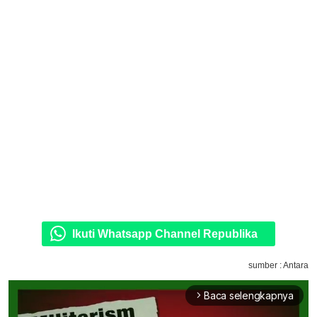
Ikuti Whatsapp Channel Republika
sumber : Antara
Baca selengkapnya
arrow_forward_ios