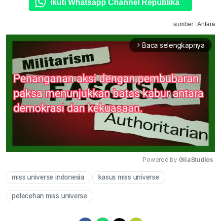
Ikuti Whatsapp Channel Republika
sumber : Antara
Baca selengkapnya
arrow_forward_ios
Powered by 
GliaStudios
miss universe indonesia
kasus miss universe
Mute
pelecehan miss universe