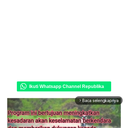
Ikuti Whatsapp Channel Republika
Baca selengkapnya
arrow_forward_ios