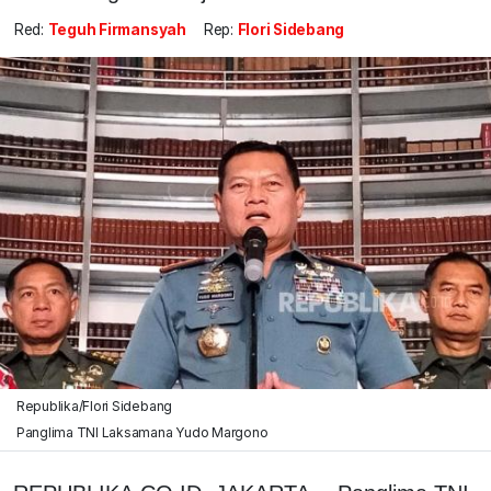
Red:
Teguh Firmansyah
Rep:
Flori Sidebang
Republika/Flori Sidebang
Panglima TNI Laksamana Yudo Margono