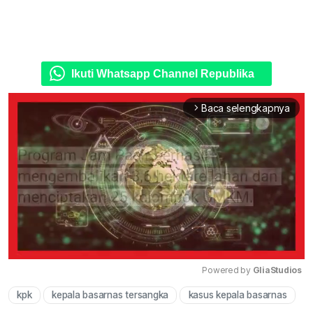
Ikuti Whatsapp Channel Republika
Baca selengkapnya
arrow_forward_ios
Powered by 
GliaStudios
kpk
kepala basarnas tersangka
kasus kepala basarnas
Mute