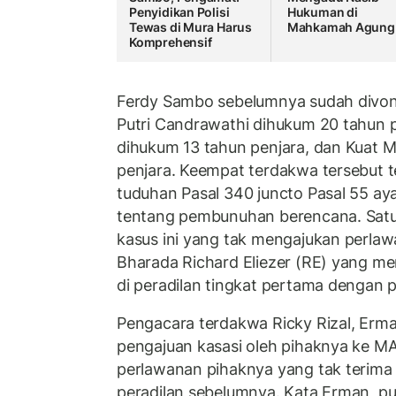
Penyidikan Polisi
Hukuman di
Tewas di Mura Harus
Mahkamah Agun
Komprehensif
Ferdy Sambo sebelumnya sudah divonis
Putri Candrawathi dihukum 20 tahun pe
dihukum 13 tahun penjara, dan Kuat 
penjara. Keempat terdakwa tersebut te
tuduhan Pasal 340 juncto Pasal 55 aya
tentang pembunuhan berencana. Sat
kasus ini yang tak mengajukan perla
Bharada Richard Eliezer (RE) yang m
di peradilan tingkat pertama dengan p
Pengacara terdakwa Ricky Rizal, Er
pengajuan kasasi oleh pihaknya ke M
perlawanan pihaknya yang tak terima
peradilan sebelumnya. Kata Erman, pu