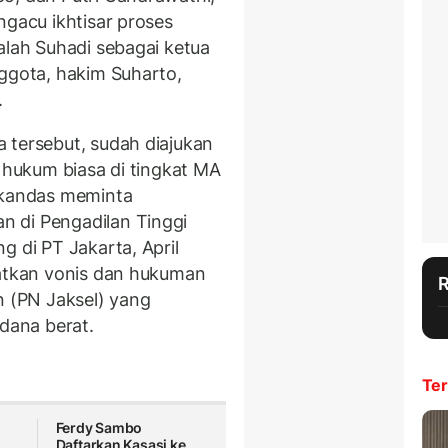
ngacu ikhtisar proses
alah Suhadi sebagai ketua
nggota, hakim Suharto,
.
 tersebut, sudah diajukan
n hukum biasa di tingkat MA
n kandas meminta
 di Pengadilan Tinggi
g di PT Jakarta, April
uatkan vonis dan hukuman
n (PN Jaksel) yang
dana berat.
Ter
Ferdy Sambo
Daftarkan Kasasi ke