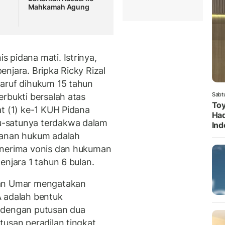
Mahkamah Agung
g
 pidana mati. Istrinya,
njara. Bripka Ricky Rizal
Maruf dihukum 15 tahun
Sabt
rbukti bersalah atas
Toy
t (1) ke-1 KUH Pidana
Had
u-satunya terdakwa dalam
Ind
wanan hukum adalah
enerima vonis dan hukuman
enjara 1 tahun 6 bulan.
man Umar mengatakan
A adalah bentuk
 dengan putusan dua
tusan peradilan tingkat