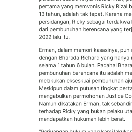
pertama yang memvonis Ricky Rizal b
13 tahun, adalah tak tepat. Karena m
persidangan, Ricky sebagai terdakwa 
dari pembunuhan berencana yang terj
2022 lalu itu.
Erman, dalam memori kasasinya, pun
dengan Bharada Richard yang hany
selama 1 tahun 6 bulan. Padahal Bhar
pembunuhan berencana itu adalah mer
melakukan ekseskuai pembunuhan aj
Meskipun dalam putusan tingkat pert
mengabulkan permohonan Justice Coll
Namun dikatakan Erman, tak seband
terhadap Ricky yang bukan pelaku ut
mendapatkan hukuman lebih berat.
“Perjuangan hukum yang kami lakukan