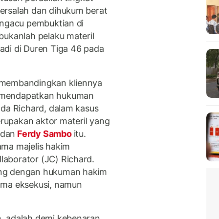
ersalah dan dihukum berat
engacu pembuktian di
bukanlah pelaku materil
adi di Duren Tiga 46 pada
 membandingkan kliennya
a mendapatkan hukuman
ada Richard, dalam kasus
upakan aktor materil yang
udan
Ferdy Sambo
itu.
ama majelis hakim
aborator (JC) Richard.
ing dengan hukuman hakim
ama eksekusi, namun
, adalah demi kebenaran