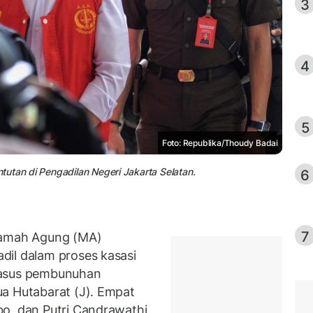
3
4
5
Foto: Republika/Thoudy Badai
utan di Pengadilan Negeri Jakarta Selatan.
6
7
amah Agung (MA)
dil dalam proses kasasi
kasus pembunuhan
a Hutabarat (J). Empat
o, dan Putri Candrawathi,