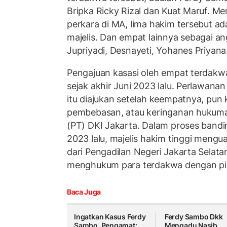
Bripka Ricky Rizal dan Kuat Maruf. Me
perkara di MA, lima hakim tersebut ad
majelis. Dan empat lainnya sebagai a
Jupriyadi, Desnayeti, Yohanes Priyana
Pengajuan kasasi oleh empat terdakwa
sejak akhir Juni 2023 lalu. Perlawana
itu diajukan setelah keempatnya, pu
pembebasan, atau keringanan hukuman
(PT) DKI Jakarta. Dalam proses bandin
2023 lalu, majelis hakim tinggi meng
dari Pengadilan Negeri Jakarta Selata
menghukum para terdakwa dengan pi
Baca Juga
Ingatkan Kasus Ferdy
Ferdy Sambo Dkk
Sambo, Pengamat:
Mengadu Nasib