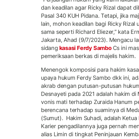
dan keadilan agar Ricky Rizal dapat 
Pasal 340 KUH Pidana. Tetapi, jika ma
lain, mohon keadilan bagi Ricky Rizal
sama seperti Richard Eliezer,” kata Er
Jakarta, Ahad (9/7/2023). Mengacu l
sidang
kasasi Ferdy Sambo
Cs ini ma
pemeriksaan berkas di majelis hakim.
Menengok komposisi para hakim kasa
upaya hukum Ferdy Sambo dkk ini, ad
akrab dengan putusan-putusan hukum
Desnayeti pada 2021 adalah hakim di
vonis mati terhadap Zuraida Hanum 
berencana terhadap suaminya di Med
(Sumut). Hakim Suhadi, adalah Ketua
Karier pengadilannya juga pernah me
alias Limin di tingkat Peninjauan Kemb