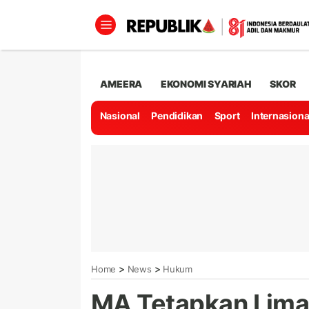
AMEERA
EKONOMI SYARIAH
SKOR
Nasional
Pendidikan
Sport
Internasiona
>
>
Home
News
Hukum
MA Tetapkan Lima