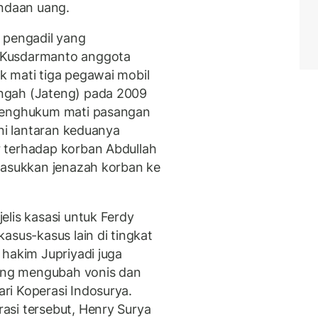
ndaan uang.
 pengadil yang
 Kusdarmanto anggota
 mati tiga pegawai mobil
ngah (Jateng) pada 2009
 menghukum mati pasangan
rni lantaran keduanya
 terhadap korban Abdullah
masukkan jenazah korban ke
elis kasasi untuk Ferdy
asus-kasus lain di tingkat
 hakim Jupriyadi juga
yang mengubah vonis dan
ri Koperasi Indosurya.
asi tersebut, Henry Surya