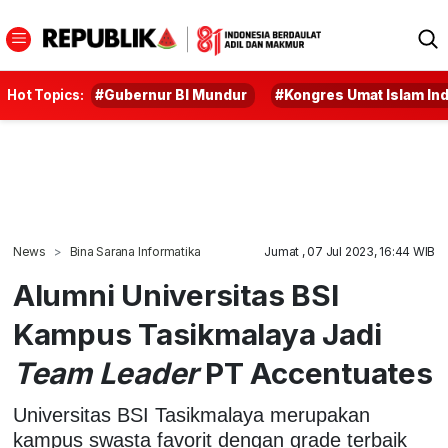
Hot Topics:
#Gubernur BI Mundur
#Kongres Umat Islam In
News
Bina Sarana Informatika
Jumat , 07 Jul 2023, 16:44 WIB
Alumni Universitas BSI
Kampus Tasikmalaya Jadi
Team Leader
PT Accentuates
Universitas BSI Tasikmalaya merupakan
kampus swasta favorit dengan grade terbaik