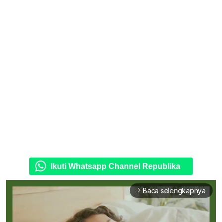
Ikuti Whatsapp Channel Republika
Baca selengkapnya
arrow_forward_ios