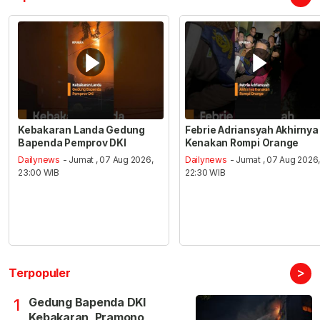
Kebakaran Landa Gedung
Febrie Adriansyah Akhirnya
Bapenda Pemprov DKI
Kenakan Rompi Orange
Dailynews
- Jumat , 07 Aug 2026,
Dailynews
- Jumat , 07 Aug 2026
23:00 WIB
22:30 WIB
>
Terpopuler
Gedung Bapenda DKI
1
Kebakaran, Pramono