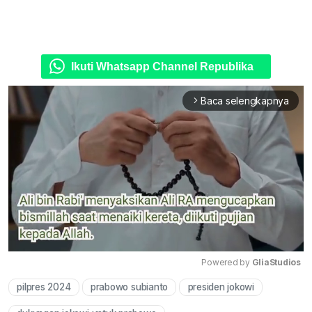
Ikuti Whatsapp Channel Republika
Baca selengkapnya
arrow_forward_ios
Powered by 
GliaStudios
pilpres 2024
prabowo subianto
presiden jokowi
Mute