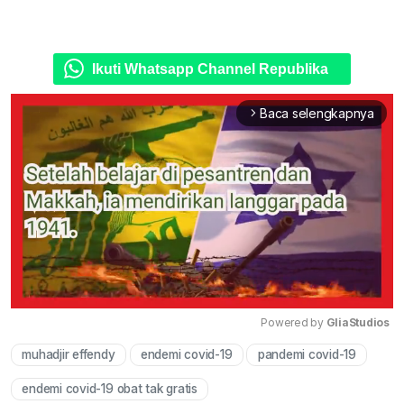
Ikuti Whatsapp Channel Republika
Baca selengkapnya
arrow_forward_ios
Powered by 
GliaStudios
muhadjir effendy
endemi covid-19
pandemi covid-19
Mute
endemi covid-19 obat tak gratis