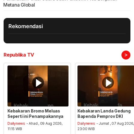
Metana Global
Rekomendasi
>
Republika TV
Kebakaran Bromo Meluas
Kebakaran Landa Gedung
Seperti ini Penampakannya
Bapenda Pemprov DKI
Dailynews
- Ahad , 09 Aug 2026,
Dailynews
- Jumat , 07 Aug 2026
11:15 WIB
23:00 WIB