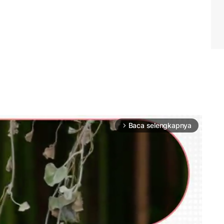
Baca selengkapnya
arrow_forward_ios