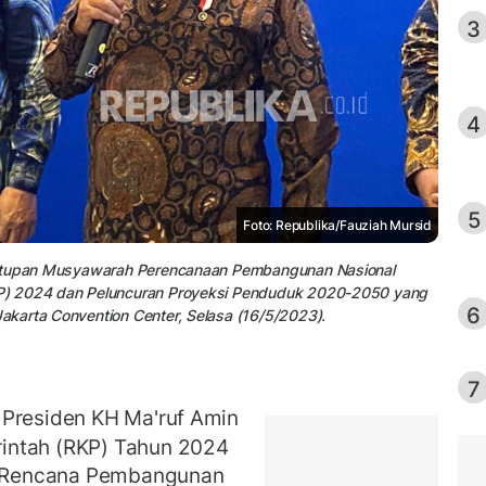
3
4
5
Foto: Republika/Fauziah Mursid
enutupan Musyawarah Perencanaan Pembangunan Nasional
P) 2024 dan Peluncuran Proyeksi Penduduk 2020-2050 yang
6
karta Convention Center, Selasa (16/5/2023).
7
 Presiden KH Ma'ruf Amin
intah (RKP) Tahun 2024
de Rencana Pembangunan