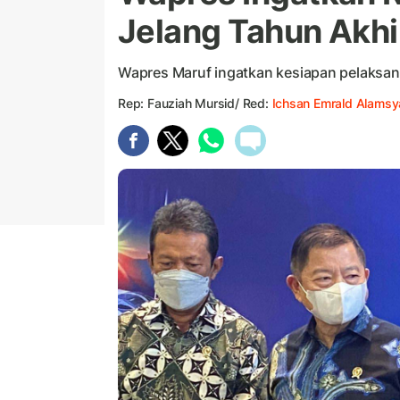
Jelang Tahun Akh
Wapres Maruf ingatkan kesiapan pelaksana
Rep: Fauziah Mursid/ Red:
Ichsan Emrald Alamsy