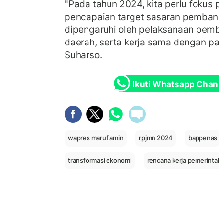
"Pada tahun 2024, kita perlu fokus
pencapaian target sasaran pemban
dipengaruhi oleh pelaksanaan pemb
daerah, serta kerja sama dengan par
Suharso.
Ikuti Whatsapp Chan
wapres maruf amin
rpjmn 2024
bappenas
transformasi ekonomi
rencana kerja pemerinta