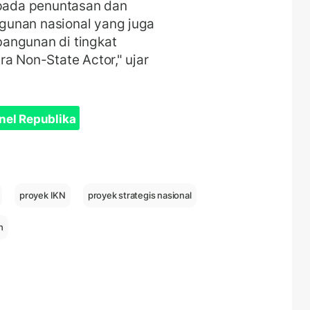
 pada penuntasan dan
gunan nasional yang juga
angunan di tingkat
a Non-State Actor," ujar
nel Republika
proyek IKN
proyek strategis nasional
h