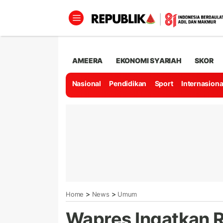
AMEERA
EKONOMI SYARIAH
SKOR
Nasional
Pendidikan
Sport
Internasiona
>
>
Home
News
Umum
Wapres Ingatkan