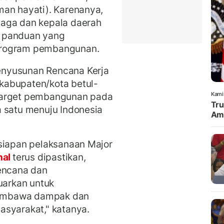
man hayati). Karenanya,
baga dan kepala daerah
i panduan yang
program pembangunan.
enyusunan Rencana Kerja
kabupaten/kota betul-
target pembangunan pada
Kami
Tru
a satu menuju Indonesia
Amu
esiapan pelaksanaan Major
nal
terus dipastikan,
rencana dan
uarkan untuk
embawa dampak dan
asyarakat," katanya.