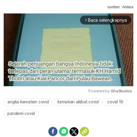
sumber : Antara
Baca selengkapnya
arrow_forward_ios
Powered by 
GliaStudios
angka kematian covid
kematian akibat covid
covid 19
Mute
pandemi covid