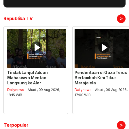
>
Republika TV
Tindak Lanjut Aduan
Penderitaan di Gaza Terus
Mahasiswa Mentan
Bertambah Kini Tikus
Langsung ke Alor
Merajalela
Dailynews
- Ahad , 09 Aug 2026,
Dailynews
- Ahad , 09 Aug 2026,
18:15 WIB
17:00 WIB
>
Terpopuler