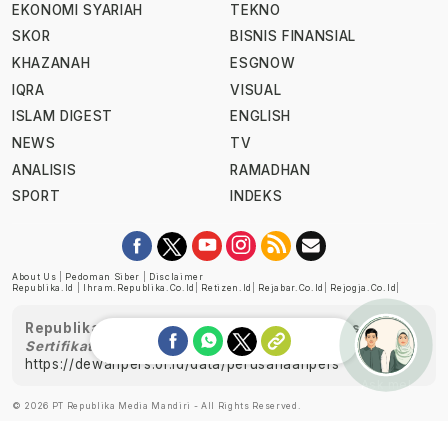
EKONOMI SYARIAH
TEKNO
SKOR
BISNIS FINANSIAL
KHAZANAH
ESGNOW
IQRA
VISUAL
ISLAM DIGEST
ENGLISH
NEWS
TV
ANALISIS
RAMADHAN
SPORT
INDEKS
About Us
|
Pedoman Siber
|
Disclaimer
Republika.id
|
Ihram.republika.co.id
|
Retizen.id
|
Rejabar.co.id
|
Rejogja.co.id
|
Republika telah diverifikasi oleh Dewan Pers
Sertifikat Nomor 1058/DP-Verifikasi/K/XII/2022
https://dewanpers.or.id/data/perusahaanpers
Ask me!
© 2026 PT Republika Media Mandiri - All Rights Reserved.