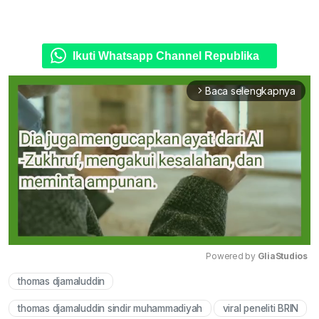
Ikuti Whatsapp Channel Republika
Baca selengkapnya
arrow_forward_ios
Powered by 
GliaStudios
thomas djamaluddin
Mute
thomas djamaluddin sindir muhammadiyah
viral peneliti BRIN