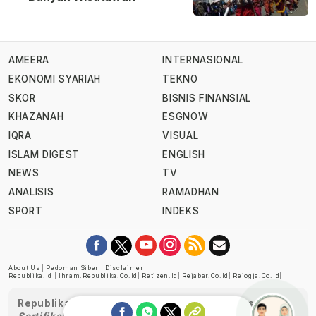
AMEERA
INTERNASIONAL
EKONOMI SYARIAH
TEKNO
SKOR
BISNIS FINANSIAL
KHAZANAH
ESGNOW
IQRA
VISUAL
ISLAM DIGEST
ENGLISH
NEWS
TV
ANALISIS
RAMADHAN
SPORT
INDEKS
About Us
|
Pedoman Siber
|
Disclaimer
Republika.id
|
Ihram.republika.co.id
|
Retizen.id
|
Rejabar.co.id
|
Rejogja.co.id
|
Republika telah diverifikasi oleh Dewan Pers
Sertifikat Nomor 1058/DP-Verifikasi/K/XII/2022