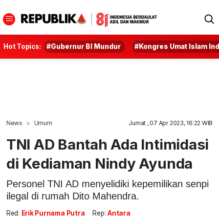
Hot Topics:
#Gubernur BI Mundur
#Kongres Umat Islam In
News
Umum
Jumat , 07 Apr 2023, 16:22 WIB
TNI AD Bantah Ada Intimidasi
di Kediaman Nindy Ayunda
Personel TNI AD menyelidiki kepemilikan senpi
ilegal di rumah Dito Mahendra.
Red:
Erik Purnama Putra
Rep:
Antara