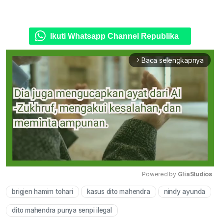
Ikuti Whatsapp Channel Republika
Baca selengkapnya
arrow_forward_ios
Powered by 
GliaStudios
brigjen hamim tohari
kasus dito mahendra
nindy ayunda
Mute
dito mahendra punya senpi ilegal