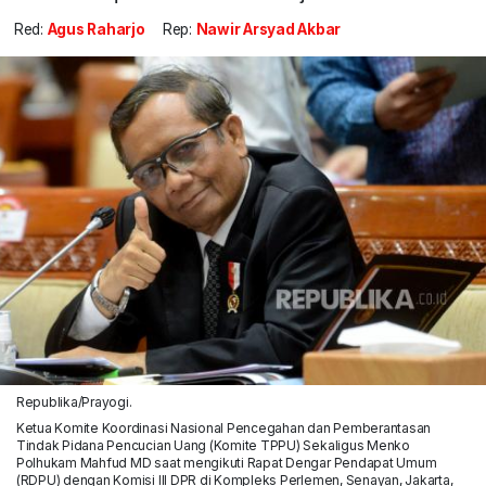
Red:
Agus Raharjo
Rep:
Nawir Arsyad Akbar
Republika/Prayogi.
Ketua Komite Koordinasi Nasional Pencegahan dan Pemberantasan
Tindak Pidana Pencucian Uang (Komite TPPU) Sekaligus Menko
Polhukam Mahfud MD saat mengikuti Rapat Dengar Pendapat Umum
(RDPU) dengan Komisi III DPR di Kompleks Perlemen, Senayan, Jakarta,