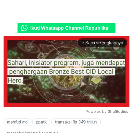
Ikuti Whatsapp Channel Republika
Baca selengkapnya
arrow_forward_ios
Powered by 
GliaStudios
mahfud md
ppatk
transaksi Rp 349 triliun
Mute