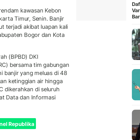
Daf
merendam kawasan Kebon
Var
Ba
arta Timur, Senin. Banjir
 terjadi akibat luapan kali
 Kabupaten Bogor dan Kota
ah (BPBD) DKI
TRC) bersama tim gabungan
i banjir yang meluas di 48
an ketinggian air hingga
C dikerahkan di seluruh
sat Data dan Informasi
nel Republika