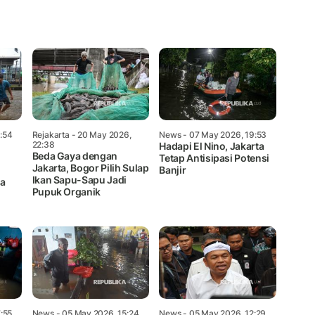
Mute
:54
Rejakarta
- 20 May 2026,
News
- 07 May 2026, 19:53
22:38
Hadapi El Nino, Jakarta
Beda Gaya dengan
Tetap Antisipasi Potensi
Jakarta, Bogor Pilih Sulap
Banjir
Ikan Sapu-Sapu Jadi
a
Pupuk Organik
:55
News
- 05 May 2026, 15:24
News
- 05 May 2026, 12:29