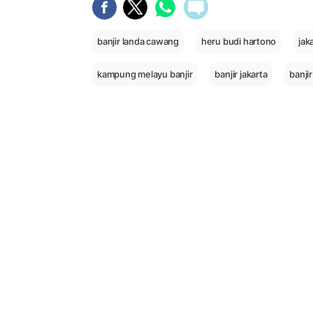
banjir landa cawang
heru budi hartono
jak
kampung melayu banjir
banjir jakarta
banjir