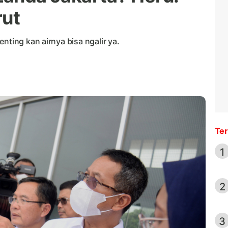
ut
nting kan airnya bisa ngalir ya.
Ter
1
2
3