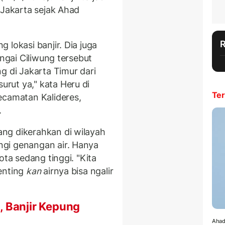
 Jakarta sejak Ahad
 lokasi banjir. Dia juga
ungai Ciliwung tersebut
 di Jakarta Timur dari
rut ya," kata Heru di
Ter
ecamatan Kalideres,
.
ng dikerahkan di wilayah
gi genangan air. Hanya
ota sedang tinggi. "Kita
enting
kan
airnya bisa ngalir
, Banjir Kepung
Ahad