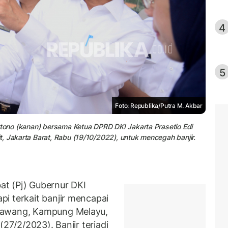
4
5
Foto: Republika/Putra M. Akbar
rtono (kanan) bersama Ketua DPRD DKI Jakarta Prasetio Edi
, Jakarta Barat, Rabu (19/10/2022), untuk mencegah banjir.
t (Pj) Gubernur DKI
i terkait banjir mencapai
Cawang, Kampung Melayu,
(27/2/2023). Banjir terjadi