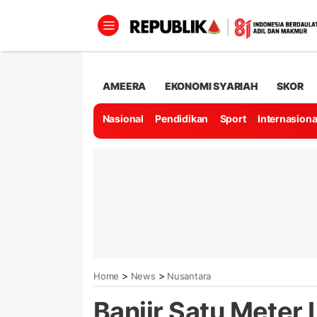
AMEERA
EKONOMI SYARIAH
SKOR
Nasional
Pendidikan
Sport
Internasiona
>
>
Home
News
Nusantara
Banjir Satu Meter