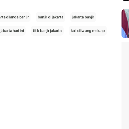
arta dilanda banjir
banjir di jakarta
jakarta banjir
 jakarta hari ini
titik banjir jakarta
kali ciliwung meluap