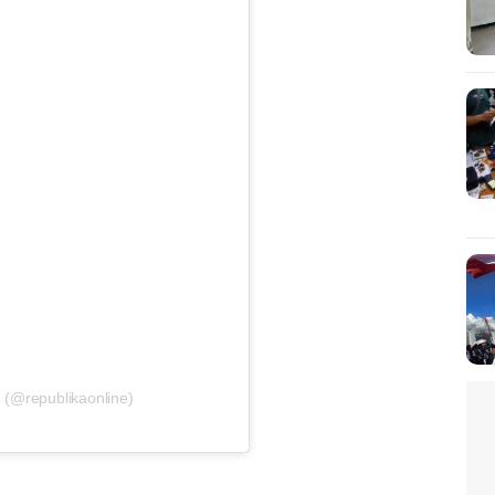
 (@republikaonline)