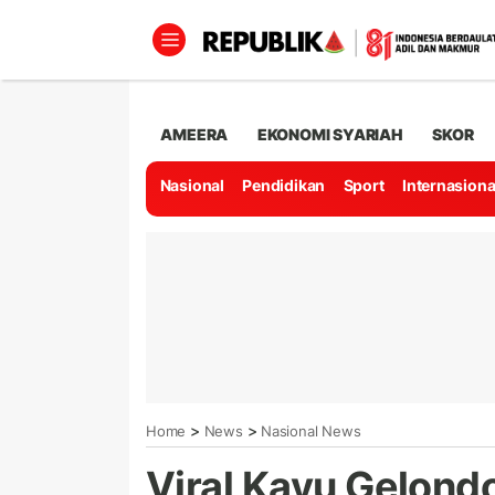
AMEERA
EKONOMI SYARIAH
SKOR
Nasional
Pendidikan
Sport
Internasiona
>
>
Home
News
Nasional News
Viral Kayu Gelond