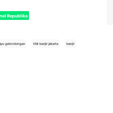
nel Republika
ayu gelondongan
titik banjir jakarta
banjir