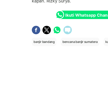
kapan. Rizky Surya.
Ikuti Whatsapp Chan
banjir bandang
bencana banjir sumatera
k