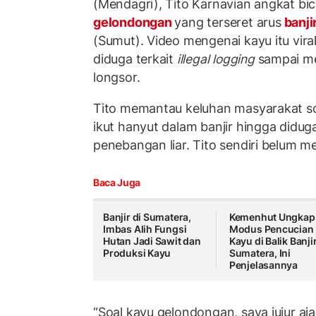
(Mendagri), Tito Karnavian angkat bi
gelondongan
yang terseret arus
banji
(Sumut). Video mengenai kayu itu viral
diduga terkait
illegal logging
sampai me
longsor.
Tito memantau keluhan masyarakat s
ikut hanyut dalam banjir hingga did
penebangan liar. Tito sendiri belum me
Baca Juga
​Banjir di Sumatera,
Kemenhut Ungkap
Imbas Alih Fungsi
Modus Pencucian
Hutan Jadi Sawit dan
Kayu di Balik Banji
Produksi Kayu
Sumatera, Ini
Penjelasannya
“Soal kayu gelondongan, saya jujur a