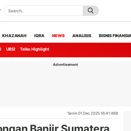
KHAZANAH
IQRA
NEWS
ANALISIS
BISNIS FINANSI
l
UBSI
Telko Highlight
Advertisement
Senin 01 Dec 2025 16:41 WIB
ongan Banjir Sumatera,