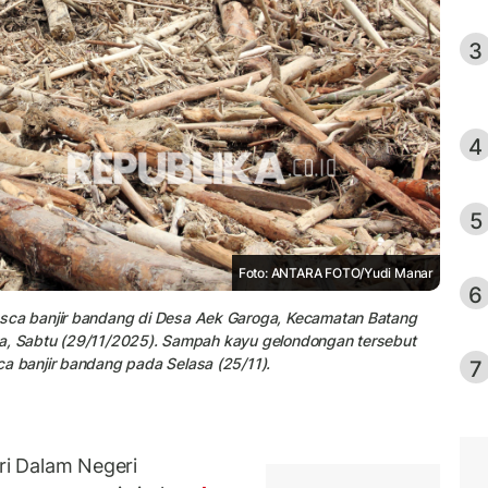
3
4
5
Foto: ANTARA FOTO/Yudi Manar
6
ca banjir bandang di Desa Aek Garoga, Kecamatan Batang
ra, Sabtu (29/11/2025). Sampah kayu gelondongan tersebut
 banjir bandang pada Selasa (25/11).
7
i Dalam Negeri