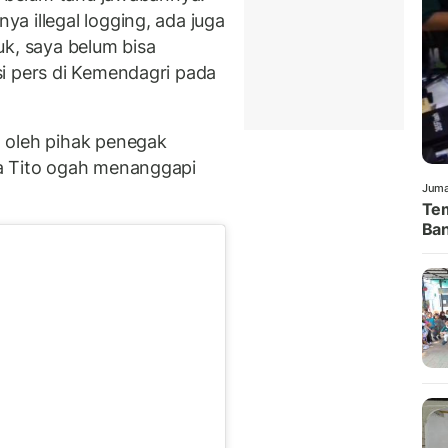
a illegal logging, ada juga
uk, saya belum bisa
i pers di Kemendagri pada
 oleh pihak penegak
a Tito ogah menanggapi
Juma
Tem
Ban