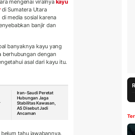
cara mengenai viralnya
kayu
r
di Sumatera Utara
 di media sosial karena
nyebabkan banjir dan
oal banyaknya kayu yang
uga berhubungan dengan
ngetahui asal dari kayu itu.
Iran-Saudi Peretat
Hubungan Jaga
r
Stabilitas Kawasan,
AS Disebut Jadi
Ancaman
Ter
ja belum tahu jawabannya.