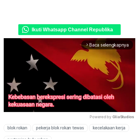
Ikuti Whatsapp Channel Republika
Baca selengkapnya
arrow_forward_ios
Powered by 
GliaStudios
blok rokan
pekerja blok rokan tewas
kecelakaan kerja
Mute