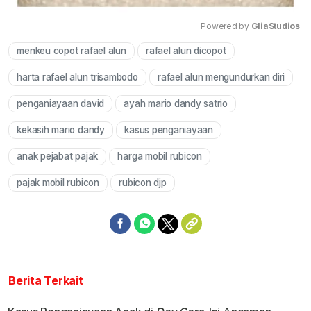
Powered by 
GliaStudios
menkeu copot rafael alun
rafael alun dicopot
Mute
harta rafael alun trisambodo
rafael alun mengundurkan diri
penganiayaan david
ayah mario dandy satrio
kekasih mario dandy
kasus penganiayaan
anak pejabat pajak
harga mobil rubicon
pajak mobil rubicon
rubicon djp
Berita Terkait