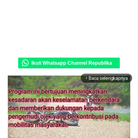
Ikuti Whatsapp Channel Republika
Baca selengkapnya
arrow_forward_ios