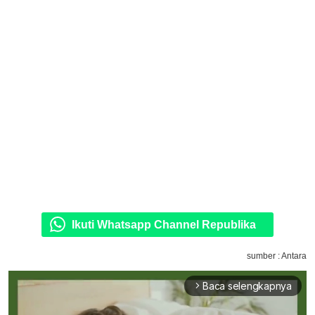
Ikuti Whatsapp Channel Republika
sumber : Antara
Baca selengkapnya
arrow_forward_ios