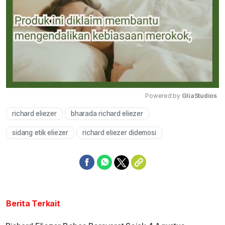
Powered by 
GliaStudios
richard eliezer
bharada richard eliezer
Mute
sidang etik eliezer
richard eliezer didemosi
Berita Terkait