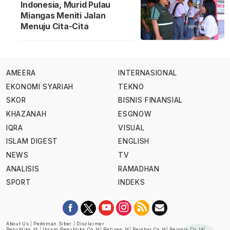
Indonesia, Murid Pulau
Miangas Meniti Jalan
Menuju Cita-Cita
AMEERA
INTERNASIONAL
EKONOMI SYARIAH
TEKNO
SKOR
BISNIS FINANSIAL
KHAZANAH
ESGNOW
IQRA
VISUAL
ISLAM DIGEST
ENGLISH
NEWS
TV
ANALISIS
RAMADHAN
SPORT
INDEKS
About Us
|
Pedoman Siber
|
Disclaimer
Republika.id
|
Ihram.republika.co.id
|
Retizen.id
|
Rejabar.co.id
|
Rejogja.co.id
|