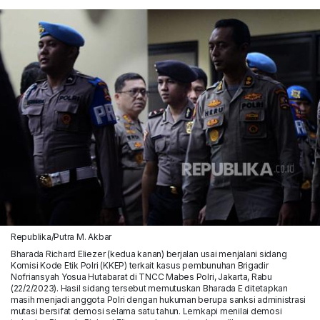
Republika/Putra M. Akbar
Bharada Richard Eliezer (kedua kanan) berjalan usai menjalani sidang
Komisi Kode Etik Polri (KKEP) terkait kasus pembunuhan Brigadir
Nofriansyah Yosua Hutabarat di TNCC Mabes Polri, Jakarta, Rabu
(22/2/2023). Hasil sidang tersebut memutuskan Bharada E ditetapkan
masih menjadi anggota Polri dengan hukuman berupa sanksi administrasi
mutasi bersifat demosi selama satu tahun. Lemkapi menilai demosi