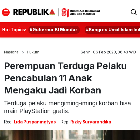
Hot Topics:
#Gubernur BI Mundur
#Kongres Umat Islam In
Nasional
Hukum
Senin , 06 Feb 2023, 06:43 WIB
Perempuan Terduga Pelaku
Pencabulan 11 Anak
Mengaku Jadi Korban
Terduga pelaku mengiming-imingi korban bisa
main PlayStation gratis.
Red:
Lida Puspaningtyas
Rep:
Rizky Suryarandika