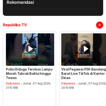
Rekomendasi
>
Republika TV
Polisi Diduga Terobos Lampu
Viral Pegawai P3K Bandung
Merah Tabrak Balita hingga
Barat Live TikTok di Kantor
Tewas
Dinas
Dailynews
- Jumat , 07 Aug 2026,
Dailynews
- Jumat , 07 Aug 2026
21:15 WIB
20:15 WIB