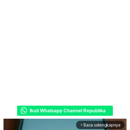
Ikuti Whatsapp Channel Republika
Baca selengkapnya
arrow_forward_ios