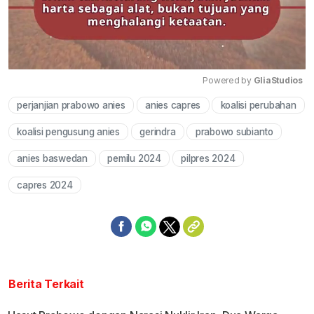
Powered by 
GliaStudios
perjanjian prabowo anies
anies capres
koalisi perubahan
Mute
koalisi pengusung anies
gerindra
prabowo subianto
anies baswedan
pemilu 2024
pilpres 2024
capres 2024
Berita Terkait