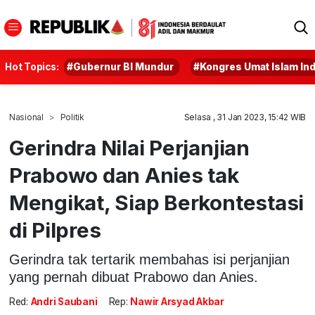
Hot Topics:
#Gubernur BI Mundur
#Kongres Umat Islam In
Nasional
Politik
Selasa , 31 Jan 2023, 15:42 WIB
Gerindra Nilai Perjanjian
Prabowo dan Anies tak
Mengikat, Siap Berkontestasi
di Pilpres
Gerindra tak tertarik membahas isi perjanjian
yang pernah dibuat Prabowo dan Anies.
Red:
Andri Saubani
Rep:
Nawir Arsyad Akbar