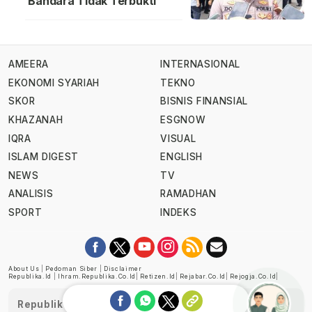
Bandara Tidak Terbukti
AMEERA
INTERNASIONAL
EKONOMI SYARIAH
TEKNO
SKOR
BISNIS FINANSIAL
KHAZANAH
ESGNOW
IQRA
VISUAL
ISLAM DIGEST
ENGLISH
NEWS
TV
ANALISIS
RAMADHAN
SPORT
INDEKS
About Us
|
Pedoman Siber
|
Disclaimer
Republika.id
|
Ihram.republika.co.id
|
Retizen.id
|
Rejabar.co.id
|
Rejogja.co.id
|
Republika telah diverifikasi oleh Dewan Pers