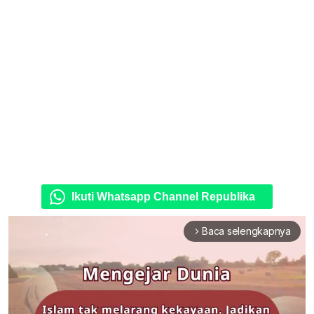
Ikuti Whatsapp Channel Republika
Baca selengkapnya
arrow_forward_ios