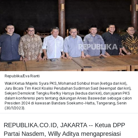
Republika/Eva Rianti
Wakil Ketua Majelis Syura PKS, Mohamad Sohibul Iman (ketiga dari kiri),
Juru Bicara Tim Kecil Koalisi Perubahan Sudirman Said (keempat dari kiri),
Sekjen Demokrat Tengku Riefky Harsya (kedua dari kiri), dan jajaran PKS
dalam konferensi pers tentang dukungan Anies Baswedan sebagai calon
Presiden 2024 di kawasan Bandara Soekarno-Hatta, Tangerang, Senin
(30/1/2023).
REPUBLIKA.CO.ID, JAKARTA -- Ketua DPP
Partai Nasdem, Willy Aditya mengapresiasi