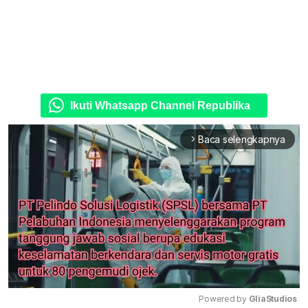
Ikuti Whatsapp Channel Republika
Baca selengkapnya
arrow_forward_ios
Powered by 
GliaStudios