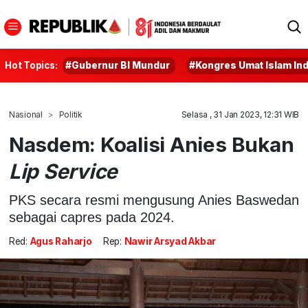
Hot Topics:
#Gubernur BI Mundur
#Kongres Umat Islam In
Nasional
Politik
Selasa , 31 Jan 2023, 12:31 WIB
Nasdem: Koalisi Anies Bukan
Lip Service
PKS secara resmi mengusung Anies Baswedan
sebagai capres pada 2024.
Red:
Agus Raharjo
Rep:
Nawir Arsyad Akbar