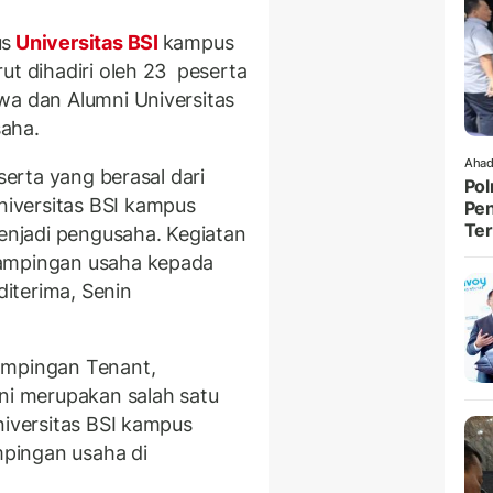
us
Universitas BSI
kampus
ut dihadiri oleh 23 peserta
wa dan Alumni Universitas
saha.
Ahad
serta yang berasal dari
Pol
iversitas BSI kampus
Pen
Ter
njadi pengusaha. Kegiatan
dampingan usaha kepada
diterima, Senin
ampingan Tenant,
ini merupakan salah satu
iversitas BSI kampus
pingan usaha di