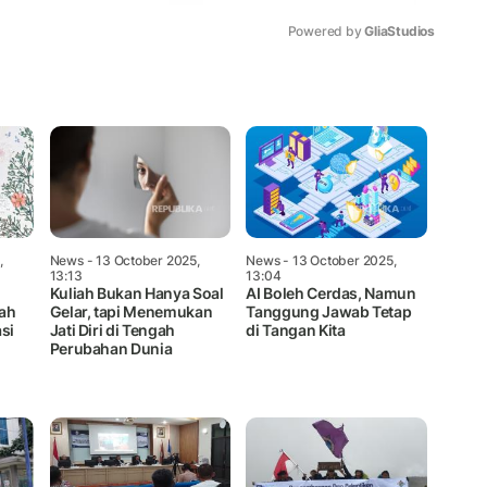
Powered by 
GliaStudios
Mute
,
News
- 13 October 2025,
News
- 13 October 2025,
13:13
13:04
Kuliah Bukan Hanya Soal
AI Boleh Cerdas, Namun
bah
Gelar, tapi Menemukan
Tanggung Jawab Tetap
si
Jati Diri di Tengah
di Tangan Kita
Perubahan Dunia