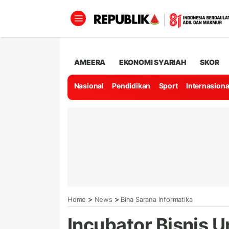
AMEERA
EKONOMI SYARIAH
SKOR
Nasional
Pendidikan
Sport
Internasiona
>
>
Home
News
Bina Sarana Informatika
Incubator Bisnis 