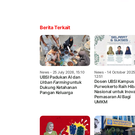
Berita Terkait
News
- 25 July 2026, 15:10
News
- 14 October 2025
12:51
UBSI Padukan AI dan
Dosen UBSI Kampus
Urban Farming
untuk
Purwokerto Raih Hi
Dukung Ketahanan
Nasional untuk Inova
Pangan Keluarga
Pemasaran AI Bagi
UMKM