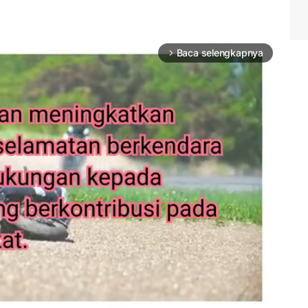
Baca selengkapnya
arrow_forward_ios