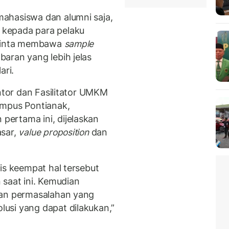
ahasiswa dan alumni saja,
kepada para pelaku
inta membawa
sample
aran yang lebih jelas
ari.
entor dan Fasilitator UMKM
ampus Pontianak,
ertama ini, dijelaskan
asar,
value proposition
dan
is keempat hal tersebut
 saat ini. Kemudian
kan permasalahan yang
usi yang dapat dilakukan,”