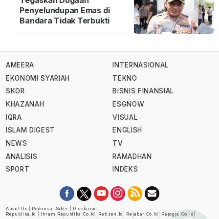
Tegaskan Dugaan
Penyelundupan Emas di
Bandara Tidak Terbukti
AMEERA
INTERNASIONAL
EKONOMI SYARIAH
TEKNO
SKOR
BISNIS FINANSIAL
KHAZANAH
ESGNOW
IQRA
VISUAL
ISLAM DIGEST
ENGLISH
NEWS
TV
ANALISIS
RAMADHAN
SPORT
INDEKS
About Us
|
Pedoman Siber
|
Disclaimer
Republika.id
|
Ihram.republika.co.id
|
Retizen.id
|
Rejabar.co.id
|
Rejogja.co.id
|