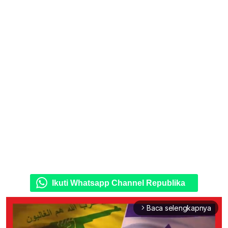
Ikuti Whatsapp Channel Republika
Baca selengkapnya
arrow_forward_ios