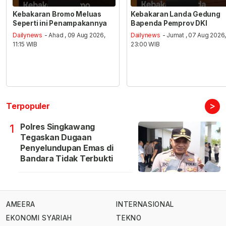
Kebakaran Bromo Meluas
Kebakaran Landa Gedung
Seperti ini Penampakannya
Bapenda Pemprov DKI
Dailynews
- Ahad , 09 Aug 2026,
Dailynews
- Jumat , 07 Aug 2026
11:15 WIB
23:00 WIB
>
Terpopuler
Polres Singkawang
1
Tegaskan Dugaan
Penyelundupan Emas di
Bandara Tidak Terbukti
AMEERA
INTERNASIONAL
EKONOMI SYARIAH
TEKNO