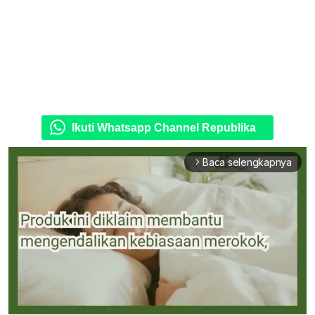
Ikuti Whatsapp Channel Republika
Baca selengkapnya
arrow_forward_ios