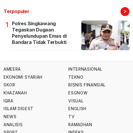
>
Terpopuler
Polres Singkawang
1
Tegaskan Dugaan
Penyelundupan Emas di
Bandara Tidak Terbukti
AMEERA
INTERNASIONAL
EKONOMI SYARIAH
TEKNO
SKOR
BISNIS FINANSIAL
KHAZANAH
ESGNOW
IQRA
VISUAL
ISLAM DIGEST
ENGLISH
NEWS
TV
ANALISIS
RAMADHAN
SPORT
INDEKS