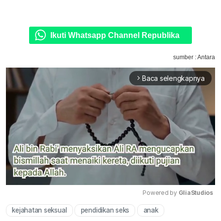
Ikuti Whatsapp Channel Republika
sumber : Antara
Baca selengkapnya
arrow_forward_ios
Powered by 
GliaStudios
kejahatan seksual
pendidikan seks
anak
Mute