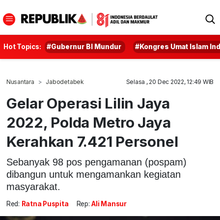
Hot Topics:
#Gubernur BI Mundur
#Kongres Umat Islam In
Nusantara
Jabodetabek
Selasa , 20 Dec 2022, 12:49 WIB
Gelar Operasi Lilin Jaya
2022, Polda Metro Jaya
Kerahkan 7.421 Personel
Sebanyak 98 pos pengamanan (pospam)
dibangun untuk mengamankan kegiatan
masyarakat.
Red:
Ratna Puspita
Rep:
Ali Mansur