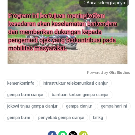
Baca selengkapnya
arrow_forward_ios
Powered by 
GliaStudios
kemenkominfo
infrastruktur telekomunikasi cianjur
Mute
gempa bumi cianjur
bantuan korban gempa cianjur
jokowi tinjau gempa cianjur
gempa cianjur
gempa hari ini
gempa bumi
penyebab gempa cianjur
bmkg