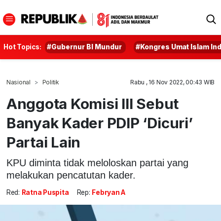
Hot Topics:
#Gubernur BI Mundur
#Kongres Umat Islam In
Nasional
Politik
Rabu , 16 Nov 2022, 00:43 WIB
Anggota Komisi III Sebut
Banyak Kader PDIP ‘Dicuri’
Partai Lain
KPU diminta tidak meloloskan partai yang
melakukan pencatutan kader.
Red:
Ratna Puspita
Rep:
Febryan A