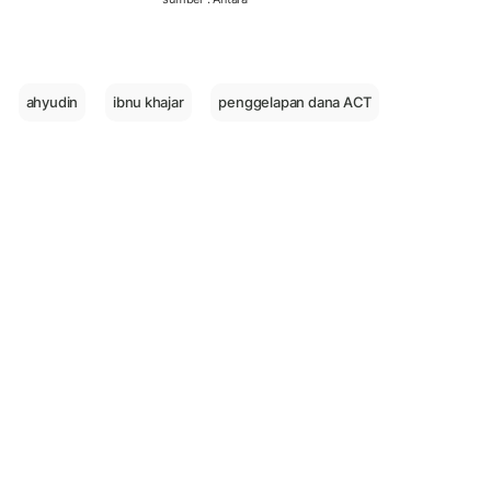
ahyudin
ibnu khajar
penggelapan dana ACT