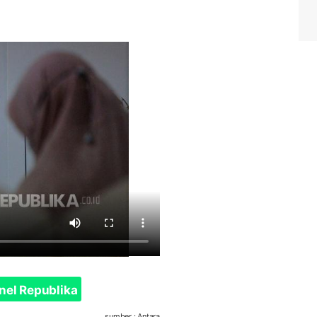
nel Republika
sumber : Antara