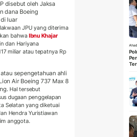
P disebut oleh Jaksa
n dana Boeing
di luar
dakwaan JPU yang diterima
utkan bahwa
Ibnu Khajar
n dan Hariyana
Ahad
7 miliar atau tepatnya Rp
Pol
Pen
Ter
 atau sepengetahuan ahli
Lion Air Boeing 737 Max 8
ing.
Hal tersebut
sus dugaan penggelapan
a Selatan yang diketuai
dan Hendra Yuristiawan
im anggota.