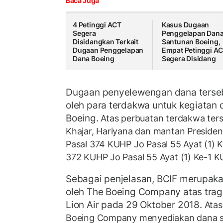
Baca Juga
4 Petinggi ACT
Kasus Dugaan
Segera
Penggelapan Dan
Disidangkan Terkait
Santunan Boeing,
Dugaan Penggelapan
Empat Petinggi A
Dana Boeing
Segera Disidang
Dugaan penyelewengan dana terse
oleh para terdakwa untuk kegiatan 
Boeing.
Atas perbuatan terdakwa ter
Khajar, Hariyana dan mantan Preside
Pasal 374 KUHP Jo Pasal 55 Ayat (1) 
372 KUHP Jo Pasal 55 Ayat (1) Ke-1 K
Sebagai penjelasan, BCIF merupak
oleh The Boeing Company atas trag
Lion Air pada 29 Oktober 2018.
Atas
Boeing Company menyediakan dana se