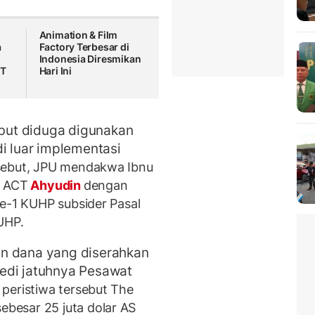
Animation & Film
a
Factory Terbesar di
Indonesia Diresmikan
CT
Hari Ini
but diduga digunakan
di luar implementasi
sebut, JPU mendakwa Ibnu
n ACT
Ahyudin
dengan
Ke-1 KUHP subsider Pasal
UHP.
an dana yang diserahkan
edi jatuhnya Pesawat
 peristiwa tersebut The
besar 25 juta dolar AS