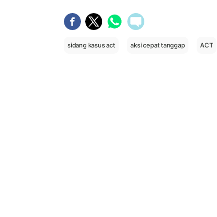
sidang kasus act
aksi cepat tanggap
ACT