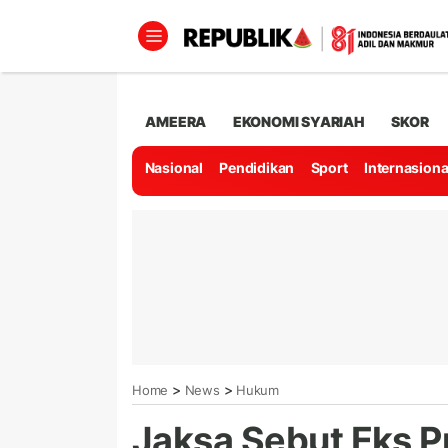
AMEERA
EKONOMI SYARIAH
SKOR
Nasional
Pendidikan
Sport
Internasiona
>
>
Home
News
Hukum
Jaksa Sebut Eks 