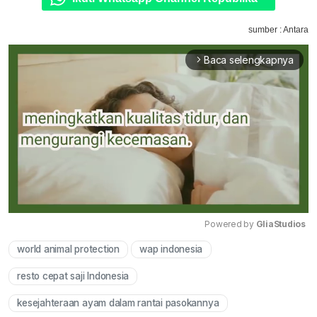
sumber : Antara
Baca selengkapnya
arrow_forward_ios
Powered by 
GliaStudios
world animal protection
wap indonesia
Mute
resto cepat saji Indonesia
kesejahteraan ayam dalam rantai pasokannya