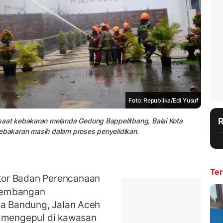
Foto: Republika/Edi Yusuf
at kebakaran melanda Gedung Bappelitbang, Balai Kota
kebakaran masih dalam proses penyelidikan.
Ter
or Badan Perencanaan
gembangan
ta Bandung, Jalan Aceh
p mengepul di kawasan