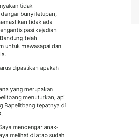
nyakan tidak
rdengar bunyi letupan,
memastikan tidak ada
engantisipasi kejadian
 Bandung telah
um untuk mewasapai dan
la.
 harus dipastikan apakah
.
liana yang merupakan
litbang menuturkan, api
ng Bapelitbang tepatnya di
B.
 Saya mendengar anak-
 saya melihat di atap sudah