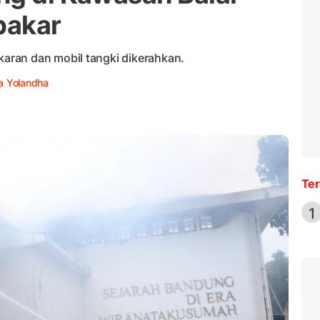
bakar
ran dan mobil tangki dikerahkan.
ka Yolandha
Ter
1