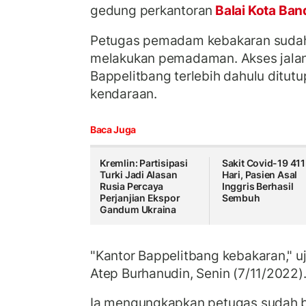
gedung perkantoran
Balai Kota Ba
Petugas pemadam kebakaran sudah 
melakukan pemadaman. Akses jalan 
Bappelitbang terlebih dahulu ditut
kendaraan.
Baca Juga
Kremlin: Partisipasi
Sakit Covid-19 411
Turki Jadi Alasan
Hari, Pasien Asal
Rusia Percaya
Inggris Berhasil
Perjanjian Ekspor
Sembuh
Gandum Ukraina
"Kantor Bappelitbang kebakaran," u
Atep Burhanudin, Senin (7/11/2022)
Ia mengungkapkan petugas sudah be