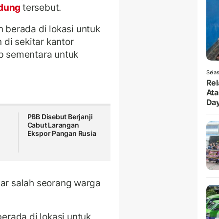
ndung
tersebut.
berada di lokasi untuk
di sekitar kantor
up sementara untuk
Selas
Rel
Ata
Da
PBB Disebut Berjanji
Cabut Larangan
Ekspor Pangan Rusia
jar salah seorang warga
.
rada di lokasi untuk