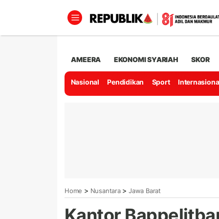
AMEERA
EKONOMI SYARIAH
SKOR
Nasional
Pendidikan
Sport
Internasiona
>
>
Home
Nusantara
Jawa Barat
Kantor Bappelitba