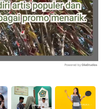
Powered by 
GliaStudios
Mute