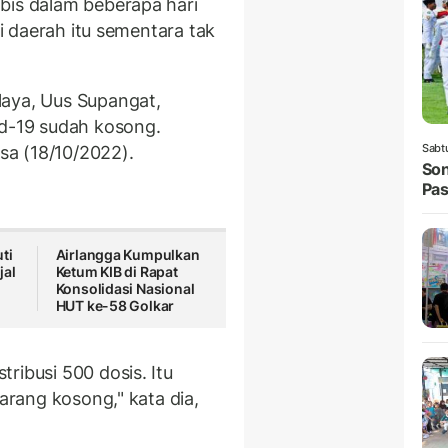
bis dalam beberapa hari
di daerah itu sementara tak
laya, Uus Supangat,
d-19 sudah kosong.
Sabt
asa (18/10/2022).
Son
Pas
ti
Airlangga Kumpulkan
jal
Ketum KIB di Rapat
Konsolidasi Nasional
HUT ke-58 Golkar
ribusi 500 dosis. Itu
karang kosong," kata dia,