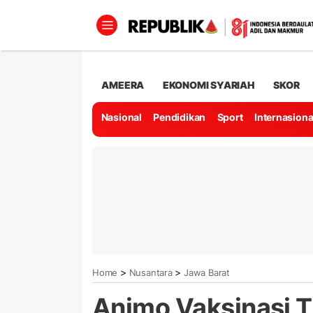
AMEERA
EKONOMI SYARIAH
SKOR
Nasional
Pendidikan
Sport
Internasiona
>
>
Home
Nusantara
Jawa Barat
Animo Vaksinasi Ti