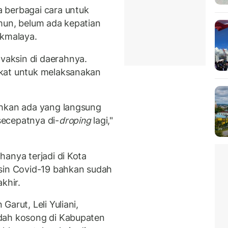
 berbagai cara untuk
mun, belum ada kepatian
ikmalaya.
aksin di daerahnya.
kat untuk melaksanakan
ahkan ada yang langsung
ecepatnya di-
droping
lagi,"
anya terjadi di Kota
ksin Covid-19 bahkan sudah
khir.
arut, Leli Yuliani,
dah kosong di Kabupaten