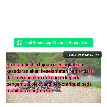
Ikuti Whatsapp Channel Republika
Baca selengkapnya
arrow_forward_ios