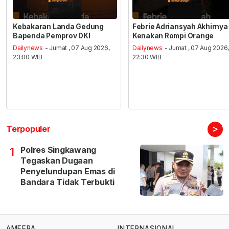
Kebakaran Landa Gedung
Febrie Adriansyah Akhirnya
Bapenda Pemprov DKI
Kenakan Rompi Orange
Dailynews
- Jumat , 07 Aug 2026,
Dailynews
- Jumat , 07 Aug 2026
23:00 WIB
22:30 WIB
>
Terpopuler
Polres Singkawang
1
Tegaskan Dugaan
Penyelundupan Emas di
Bandara Tidak Terbukti
AMEERA
INTERNASIONAL