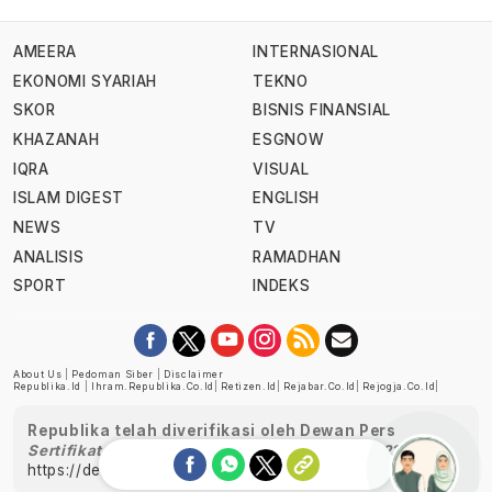
AMEERA
INTERNASIONAL
EKONOMI SYARIAH
TEKNO
SKOR
BISNIS FINANSIAL
KHAZANAH
ESGNOW
IQRA
VISUAL
ISLAM DIGEST
ENGLISH
NEWS
TV
ANALISIS
RAMADHAN
SPORT
INDEKS
About Us
|
Pedoman Siber
|
Disclaimer
Republika.id
|
Ihram.republika.co.id
|
Retizen.id
|
Rejabar.co.id
|
Rejogja.co.id
|
Republika telah diverifikasi oleh Dewan Pers
Sertifikat Nomor 1058/DP-Verifikasi/K/XII/2022
https://dewanpers.or.id/data/perusahaanpers