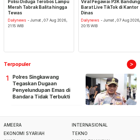
Polisi Diduga Terobos Lampu
Viral Pegawai P3K Bandung
Merah Tabrak Balita hingga
Barat Live TikTok di Kantor
Tewas
Dinas
Dailynews
- Jumat , 07 Aug 2026,
Dailynews
- Jumat , 07 Aug 2026
21:15 WIB
20:15 WIB
>
Terpopuler
Polres Singkawang
1
Tegaskan Dugaan
Penyelundupan Emas di
Bandara Tidak Terbukti
AMEERA
INTERNASIONAL
EKONOMI SYARIAH
TEKNO