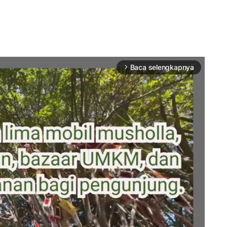
Baca selengkapnya
arrow_forward_ios