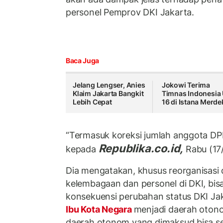
personel Pemprov DKI Jakarta.
Baca Juga
Jelang Lengser, Anies
Jokowi Terima
Klaim Jakarta Bangkit
Timnas Indonesia
Lebih Cepat
16 di Istana Merde
“Termasuk koreksi jumlah anggota DPR
Republika.co.id,
kepada
Rabu (17/
Dia mengatakan, khusus reorganisasi d
kelembagaan dan personel di DKI, bisa
konsekuensi perubahan status DKI Jak
Ibu Kota Negara
menjadi daerah otono
daerah otonom yang dimaksud bisa se