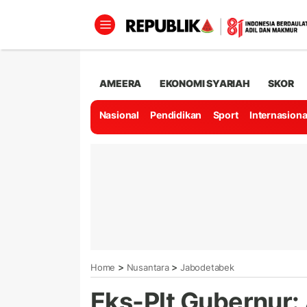
AMEERA
EKONOMI SYARIAH
SKOR
Nasional
Pendidikan
Sport
Internasiona
>
>
Home
Nusantara
Jabodetabek
Eks-Plt Gubernur: