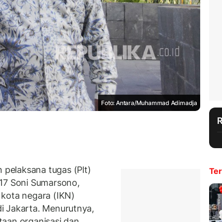
Foto: Antara/Muhammad Adimadja
pelaksana tugas (Plt)
Ter
17 Soni Sumarsono,
 kota negara (IKN)
i Jakarta. Menurutnya,
taan organisasi dan