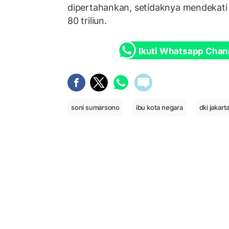
dipertahankan, setidaknya mendekati a
80 triliun.
Ikuti Whatsapp Chan
soni sumarsono
ibu kota negara
dki jakart