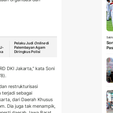
Sabt
Son
Pelaku Judi
Online
di
 U-
Palembayan Agam
Pas
ka
Diringkus Polisi
D DKI Jakarta,” kata Soni
8).
an restrukturisasi
 terjadi sebagai
arta, dari Daerah Khusus
m. Dia juga tak menampik,
perti daerah Jawa Barat,