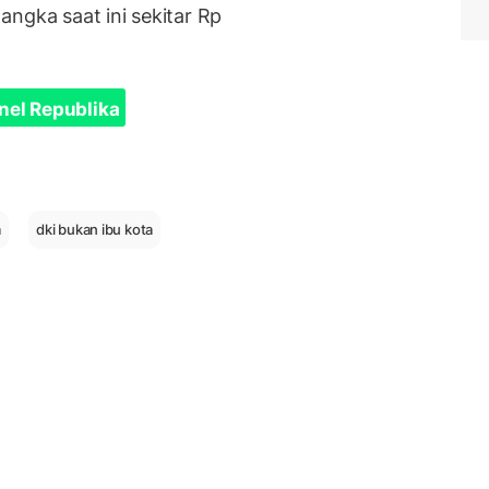
ngka saat ini sekitar Rp
nel Republika
a
dki bukan ibu kota