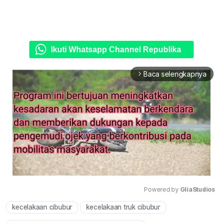
Ikuti Whatsapp Channel Republika
Baca selengkapnya
arrow_forward_ios
Powered by 
GliaStudios
kecelakaan cibubur
kecelakaan truk cibubur
Mute