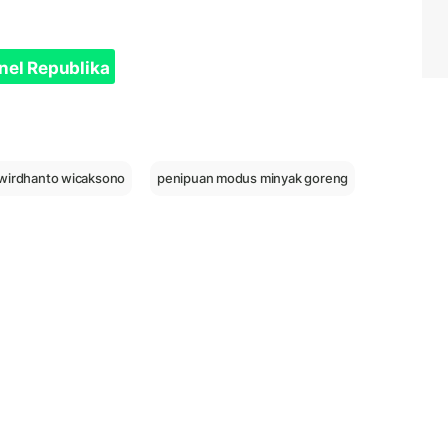
nel Republika
wirdhanto wicaksono
penipuan modus minyak goreng