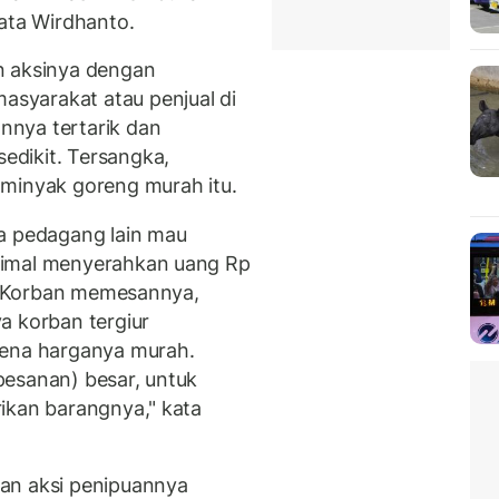
kata Wirdhanto.
n aksinya dengan
syarakat atau penjual di
nya tertarik dan
dikit. Tersangka,
 minyak goreng murah itu.
ga pedagang lain mau
nimal menyerahkan uang Rp
. "Korban memesannya,
a korban tergiur
rena harganya murah.
pesanan) besar, untuk
ikan barangnya," kata
an aksi penipuannya