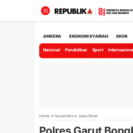
AMEERA
EKONOMI SYARIAH
SKOR
Nasional
Pendidikan
Sport
Internasiona
>
>
Home
Nusantara
Jawa Barat
Polres Garut Bon