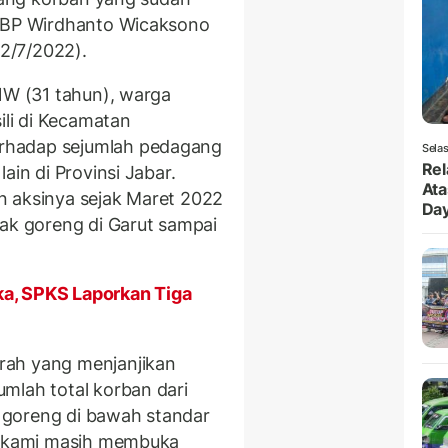
BP Wirdhanto Wicaksono
12/7/2022).
 NW (31 tahun), warga
li di Kecamatan
rhadap sejumlah pedagang
Selas
Rel
ain di Provinsi Jabar.
Ata
n aksinya sejak Maret 2022
Da
yak goreng di Garut sampai
a, SPKS Laporkan Tiga
rah yang menjanjikan
mlah total korban dari
 goreng di bawah standar
un kami masih membuka