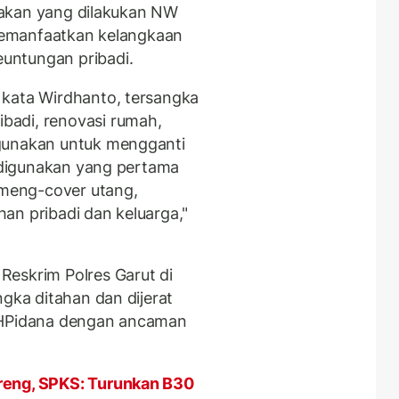
indakan yang dilakukan NW
g memanfaatkan kelangkaan
untungan pribadi.
 kata Wirdhanto, tersangka
badi, renovasi rumah,
igunakan untuk mengganti
i digunakan yang pertama
k meng-cover utang,
an pribadi dan keluarga,"
Reskrim Polres Garut di
ngka ditahan dan dijerat
HPidana dengan ancaman
reng, SPKS: Turunkan B30