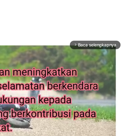
Baca selengkapnya
arrow_forward_ios