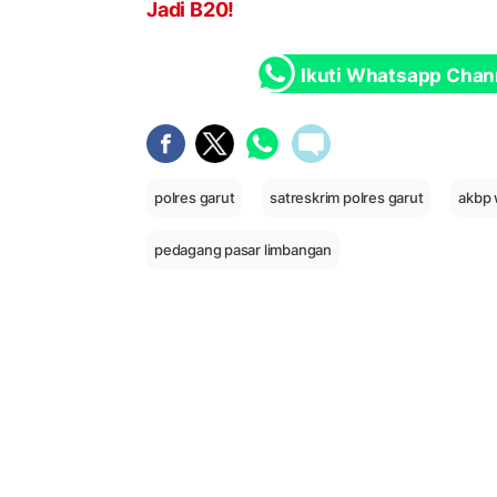
Jadi B20!
Ikuti Whatsapp Chan
polres garut
satreskrim polres garut
akbp 
pedagang pasar limbangan