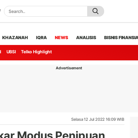
KHAZANAH
IQRA
NEWS
ANALISIS
BISNIS FINANSI
l
UBSI
Telko Highlight
Advertisement
Selasa 12 Jul 2022 16:09 WIB
gkar Modus Penipuan