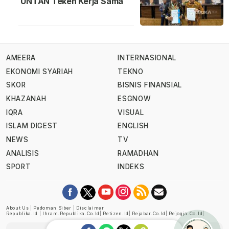
UNTAN Teken Kerja Sama
AMEERA
INTERNASIONAL
EKONOMI SYARIAH
TEKNO
SKOR
BISNIS FINANSIAL
KHAZANAH
ESGNOW
IQRA
VISUAL
ISLAM DIGEST
ENGLISH
NEWS
TV
ANALISIS
RAMADHAN
SPORT
INDEKS
About Us
|
Pedoman Siber
|
Disclaimer
Republika.id
|
Ihram.republika.co.id
|
Retizen.id
|
Rejabar.co.id
|
Rejogja.co.id
|