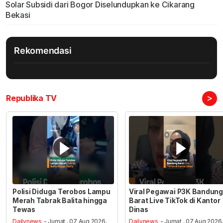
Solar Subsidi dari Bogor Diselundupkan ke Cikarang
Bekasi
Rekomendasi
>
Republika TV
Polisi Diduga Terobos Lampu
Viral Pegawai P3K Bandung
Merah Tabrak Balita hingga
Barat Live TikTok di Kantor
Tewas
Dinas
Dailynews
- Jumat , 07 Aug 2026,
Dailynews
- Jumat , 07 Aug 2026