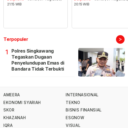
21:15 WIB
20:15 WIB
>
Terpopuler
Polres Singkawang
1
Tegaskan Dugaan
Penyelundupan Emas di
Bandara Tidak Terbukti
AMEERA
INTERNASIONAL
EKONOMI SYARIAH
TEKNO
SKOR
BISNIS FINANSIAL
KHAZANAH
ESGNOW
IQRA
VISUAL