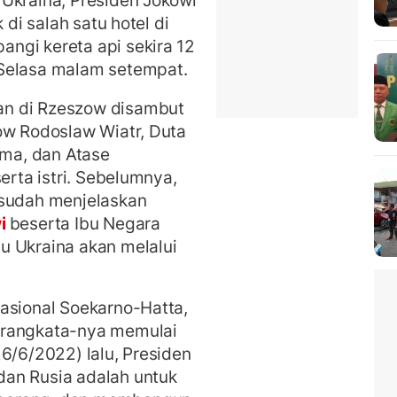
Ukraina, Presiden Jokowi
 di salah satu hotel di
ngi kereta api sekira 12
 Selasa malam setempat.
an di Rzeszow disambut
ow Rodoslaw Wiatr, Duta
ima, dan Atase
erta istri. Sebelumnya,
 sudah menjelaskan
wi
beserta Ibu Negara
u Ukraina akan melalui
asional Soekarno-Hatta,
erangkata-nya memulai
6/6/2022) lalu, Presiden
an Rusia adalah untuk