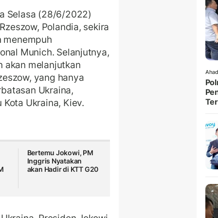
a Selasa (28/6/2022)
 Rzeszow, Polandia, sekira
lah menempuh
onal Munich. Selanjutnya,
n akan melanjutkan
Ahad
 Rzeszow, yang hanya
Pol
erbatasan Ukraina,
Pen
Kota Ukraina, Kiev.
Ter
Bertemu Jokowi, PM
Inggris Nyatakan
M
akan Hadir di KTT G20