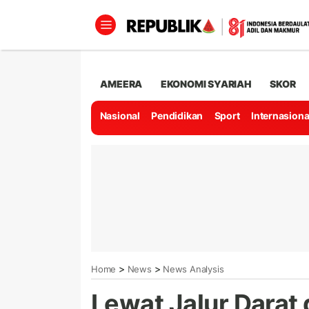
AMEERA
EKONOMI SYARIAH
SKOR
Nasional
Pendidikan
Sport
Internasiona
>
>
Home
News
News Analysis
Lewat Jalur Darat 