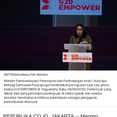
ANTARA/Andreas Fitri Atmoko
Menteri Pemberdayaan Perempuan dan Perlindungan Anak I Gusti Ayu
Bintang Darmawati Puspayoga memberikan pemaparan saat sesi pleno
kedua G20 EMPOWER di Yogyakarta, Rabu (18/05/2022). Pertemuan yang
diikuti oleh para pemimpin perempuan di sektor publik dan swasta
tersebut membahas kontribusi perempuan sebagai penggerak
pertumbuhan ekonomi.
REPUBLIKA.CO.ID, JAKARTA -- Menteri