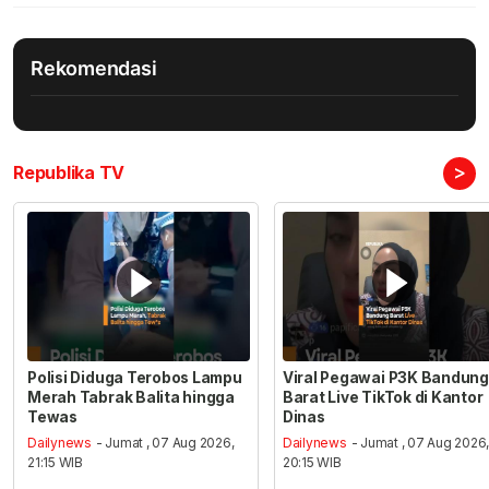
Rekomendasi
>
Republika TV
Polisi Diduga Terobos Lampu
Viral Pegawai P3K Bandung
Merah Tabrak Balita hingga
Barat Live TikTok di Kantor
Tewas
Dinas
Dailynews
- Jumat , 07 Aug 2026,
Dailynews
- Jumat , 07 Aug 2026
21:15 WIB
20:15 WIB