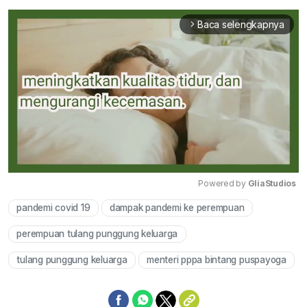
Baca selengkapnya
arrow_forward_ios
Powered by 
GliaStudios
pandemi covid 19
dampak pandemi ke perempuan
Mute
perempuan tulang punggung keluarga
tulang punggung keluarga
menteri pppa bintang puspayoga