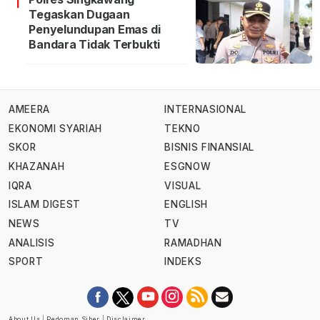
1
Tegaskan Dugaan
Penyelundupan Emas di
Bandara Tidak Terbukti
AMEERA
INTERNASIONAL
EKONOMI SYARIAH
TEKNO
SKOR
BISNIS FINANSIAL
KHAZANAH
ESGNOW
IQRA
VISUAL
ISLAM DIGEST
ENGLISH
NEWS
TV
ANALISIS
RAMADHAN
SPORT
INDEKS
About Us
|
Pedoman Siber
|
Disclaimer