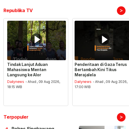
>
Republika TV
Tindak Lanjut Aduan
Penderitaan di Gaza Terus
Mahasiswa Mentan
Bertambah Kini Tikus
Langsung ke Alor
Merajalela
Dailynews
- Ahad , 09 Aug 2026,
Dailynews
- Ahad , 09 Aug 2026,
18:15 WIB
17:00 WIB
>
Terpopuler
Polres Singkawang