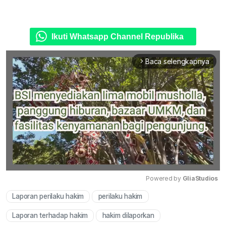
Ikuti Whatsapp Channel Republika
Baca selengkapnya
arrow_forward_ios
Powered by 
GliaStudios
Laporan perilaku hakim
perilaku hakim
Mute
Laporan terhadap hakim
hakim dilaporkan