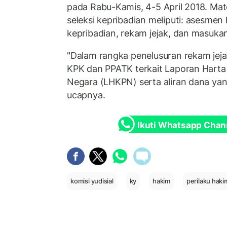
pada Rabu-Kamis, 4-5 April 2018. Mate
seleksi kepribadian meliputi: asesme
kepribadian, rekam jejak, dan masuka
"Dalam rangka penelusuran rekam jej
KPK dan PPATK terkait Laporan Hart
Negara (LHKPN) serta aliran dana yang
ucapnya.
Ikuti Whatsapp Chan
komisi yudisial
ky
hakim
perilaku haki