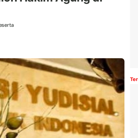
eserta
Ter