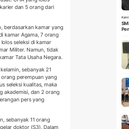
r karier dan 5 orang dari
Kami
SMP
n, berdasarkan kamar yang
Pem
i di kamar Agama, 7 orang
 lolos seleksi di kamar
mar Militer. Namun, tidak
i kamar Tata Usaha Negara.
 kelamin, sebanyak 21
 2 orang perempuan yang
lus seleksi kualitas, maka
ng akademisi, dan 2 orang
eterangan pers yang
an, sebanyak 11 orang
gelar doktor (S3). Dalam