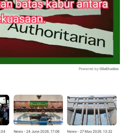
Powered by 
GliaStudios
Mute
5:34
News
- 24 June 2026, 17:06
News
- 27 May 2026, 13:32