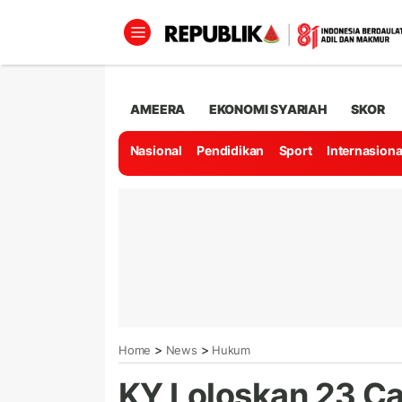
AMEERA
EKONOMI SYARIAH
SKOR
Nasional
Pendidikan
Sport
Internasiona
>
>
Home
News
Hukum
KY Loloskan 23 Ca