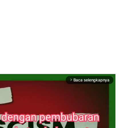
Baca selengkapnya
arrow_forward_ios