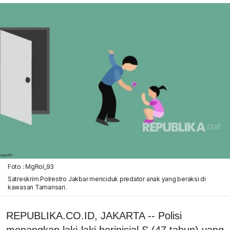
Foto : MgRol_93
Satreskrim Polrestro Jakbar menciduk predator anak yang beraksi di
kawasan Tamansari.
REPUBLIKA.CO.ID, JAKARTA -- Polisi
menangkap laki-laki berinisial S (47 tahun) yang