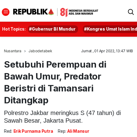
Hot Topics:
#Gubernur BI Mundur
#Kongres Umat Islam In
Nusantara
Jabodetabek
Jumat , 01 Apr 2022, 13:47 WIB
Setubuhi Perempuan di
Bawah Umur, Predator
Beristri di Tamansari
Ditangkap
Polrestro Jakbar meringkus S (47 tahun) di
Sawah Besar, Jakarta Pusat.
Red:
Erik Purnama Putra
Rep:
Ali Mansur