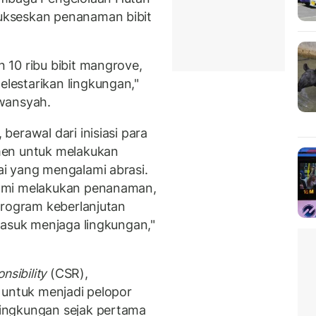
ukseskan penanaman bibit
10 ribu bibit mangrove,
estarikan lingkungan,"
wansyah.
berawal dari inisiasi para
men untuk melakukan
i yang mengalami abrasi.
ami melakukan penanaman,
program keberlanjutan
masuk menjaga lingkungan,"
nsibility
(CSR),
 untuk menjadi pelopor
ingkungan sejak pertama