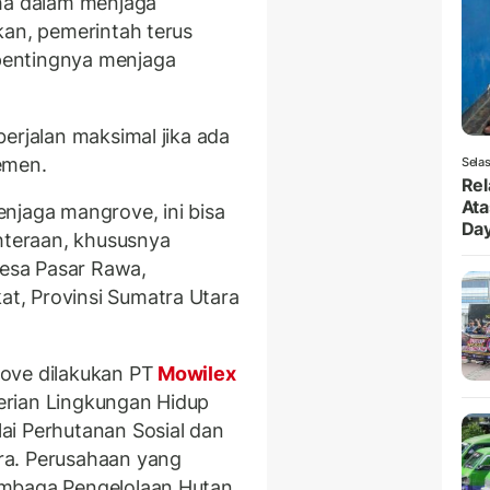
aha dalam menjaga
kan, pemerintah terus
pentingnya menjaga
erjalan maksimal jika ada
emen.
Selas
Rel
Ata
njaga mangrove, ini bisa
Da
ahteraan, khususnya
Desa Pasar Rawa,
t, Provinsi Sumatra Utara
ove dilakukan PT
Mowilex
erian Lingkungan Hidup
ai Perhutanan Sosial dan
ra. Perusahaan yang
embaga Pengelolaan Hutan