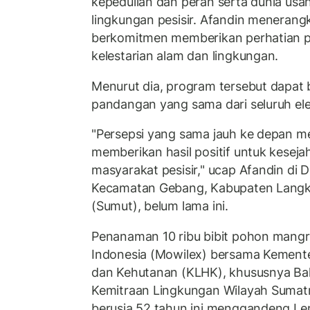
kepedulian dan peran serta dunia us
lingkungan pesisir. Afandin menerang
berkomitmen memberikan perhatian 
kelestarian alam dan lingkungan.
Menurut dia, program tersebut dapat b
pandangan yang sama dari seluruh el
"Persepsi yang sama jauh ke depan me
memberikan hasil positif untuk kesej
masyarakat pesisir," ucap Afandin di 
Kecamatan Gebang, Kabupaten Langka
(Sumut), belum lama ini.
Penanaman 10 ribu bibit pohon mangr
Indonesia (Mowilex) bersama Kement
dan Kehutanan (KLHK), khususnya Bal
Kemitraan Lingkungan Wilayah Sumat
berusia 52 tahun ini menggandeng L