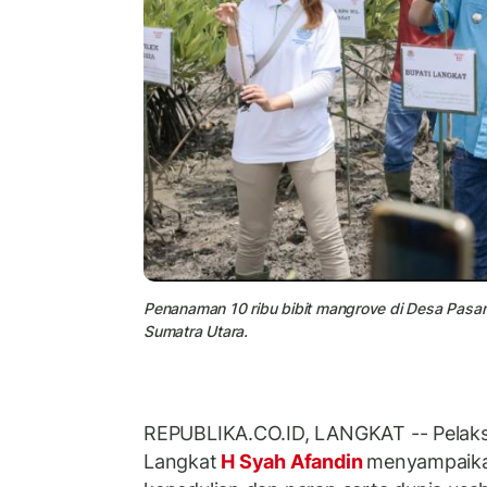
Penanaman 10 ribu bibit mangrove di Desa Pasa
Sumatra Utara.
REPUBLIKA.CO.ID, LANGKAT -- Pelaksa
Langkat
H Syah Afandin
menyampaikan