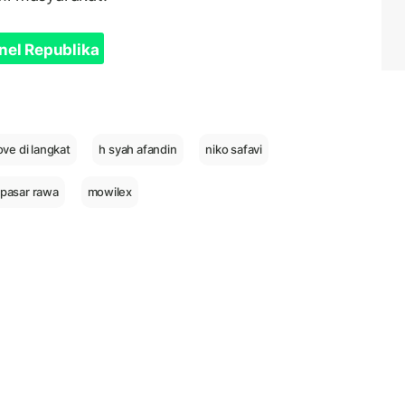
nel Republika
e di langkat
h syah afandin
niko safavi
 pasar rawa
mowilex