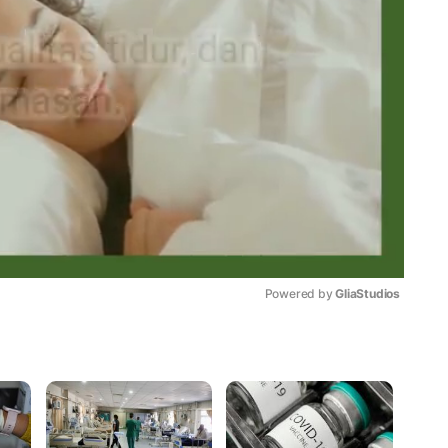
Powered by 
GliaStudios
Mute