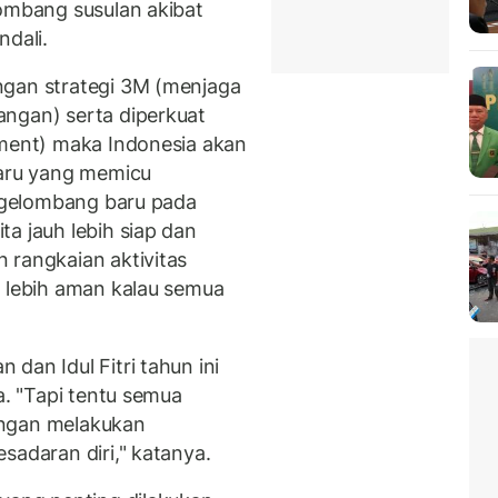
lombang susulan akibat
ndali.
ngan strategi 3M (menjaga
angan) serta diperkuat
tment) maka Indonesia akan
baru yang memicu
i gelombang baru pada
a jauh lebih siap dan
 rangkaian aktivitas
n lebih aman kalau semua
dan Idul Fitri tahun ini
a. "Tapi tentu semua
engan melakukan
sadaran diri," katanya.