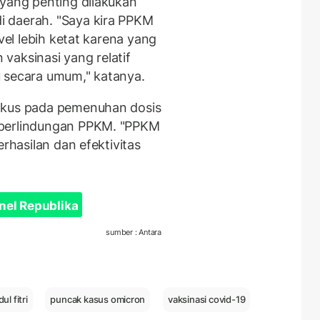
 yang penting dilakukan
 daerah. "Saya kira PPKM
evel lebih ketat karena yang
n vaksinasi yang relatif
u secara umum," katanya.
okus pada pemenuhan dosis
 perlindungan PPKM. "PPKM
erhasilan dan efektivitas
nel Republika
sumber : Antara
ul fitri
puncak kasus omicron
vaksinasi covid-19