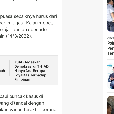
 puasa sebaiknya harus dari
ri mitigasi. Kalau mepet,
belajar dari dua periode
in (14/3/2022).
Ahad
Pol
Pen
Ter
KSAD Tegaskan
r
Demokrasi di TNI AD
mah
Hanya Ada Berupa
Loyalitas Terhadap
Pimpinan
paui puncak kasus di
yang ditandai dengan
kan varian terakhir corona