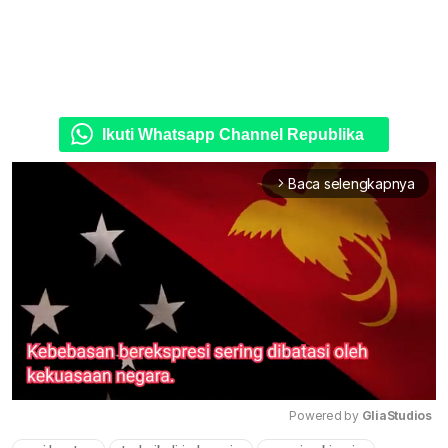
Ikuti Whatsapp Channel Republika
Baca selengkapnya
arrow_forward_ios
Powered by 
GliaStudios