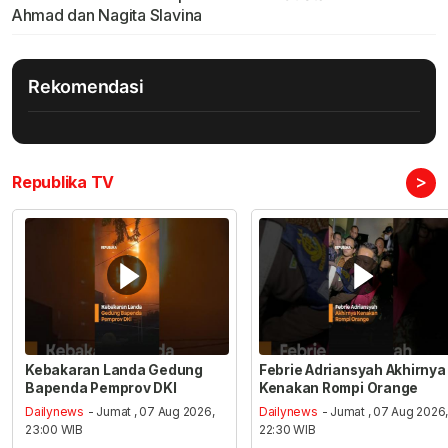
Ahmad dan Nagita Slavina
Rekomendasi
>
Republika TV
Kebakaran Landa Gedung
Febrie Adriansyah Akhirnya
Bapenda Pemprov DKI
Kenakan Rompi Orange
Dailynews
- Jumat , 07 Aug 2026,
Dailynews
- Jumat , 07 Aug 2026
23:00 WIB
22:30 WIB