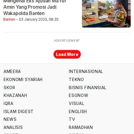
Mengenal Eks Ajudan Ma'ruf
Amin Yang Promosi Jadi
Wakapolda Banten
Banten
- 03 January 2023, 08:35
Load More
AMEERA
INTERNASIONAL
EKONOMI SYARIAH
TEKNO
SKOR
BISNIS FINANSIAL
KHAZANAH
ESGNOW
IQRA
VISUAL
ISLAM DIGEST
ENGLISH
NEWS
TV
ANALISIS
RAMADHAN